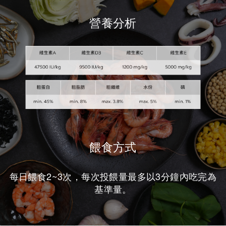
營養分析
餵食方式
每日餵食2~3次，每次投餵量最多以3分鐘內吃完為
基準量。