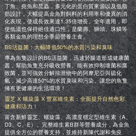
丁魚、堯魚和昆蟲，多元化的蛋白質來源以及低脂
肪設計，大幅提高金魚對飼料的利用率和優異的消
化表現，使成長效果達1.35倍增長。全年適用，即
使低溫也保持絕佳適口性，是蘭壽、獅頭、珠鱗等
各類金魚的理想全季節營養主食。
BS活益菌：大幅降低50%的水質污染和臭味
專為魚隻設計的BS活益菌，迅速於腸道形成健康菌
叢，幫助魚隻充分吸收營養。能有效抑制壞菌和腐
敗菌，並可強效分解排泄物中的阿摩尼亞與硫化
氫，減少高達50%的水質臭味和污染。讓您的魚隻
擁有更健康的生活環境！
靈芝 X 螺旋藻 X 豐富維生素：全面提升自然色彩、
健康和活力！
富含新鮮靈芝、螺旋藻、高濃度穩定型維生素（A、
D3、C、E）、完整維生素B群等營養成分，為金魚
提供全方位的營養支持，並維持新陳代謝和免疫