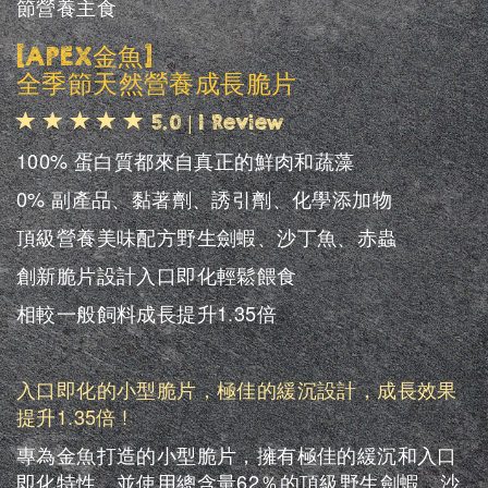
節營養主食
[APEX金魚]
全季節天然營養成長脆片
|
5.0
1 Review
100% 蛋白質都來自真正的鮮肉和蔬藻
0% 副產品、黏著劑、誘引劑、化學添加物
頂級營養美味配方野生劍蝦、沙丁魚、赤蟲
創新脆片設計入口即化輕鬆餵食
相較一般飼料成長提升1.35倍
入口即化的小型脆片，極佳的緩沉設計，成長效果
提升1.35倍 !
專為金魚打造的小型脆片，擁有極佳的緩沉和入口
即化特性，並使用總含量62％的頂級野生劍蝦、沙