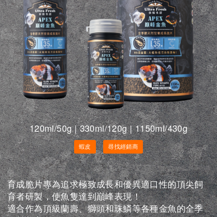
120ml/50g | 330ml/120g | 1150ml/430g
蝦皮
尋找經銷商
育成脆片專為追求極致成長和優異適口性的頂尖飼
育者研製，使魚隻達到巔峰表現！
適合作為頂級蘭壽、獅頭和珠鱗等各種金魚的全季