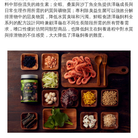
料中部份流失的維生素；全蝦、桑葉與沙丁魚全魚提供澤龜成長與
日常生理作用所需的鈣質與礦物質；專利除臭益生菌可以強效分解
排泄物中的惡臭物質，降低水質臭味和污濁。鮮蝦食譜澤龜飼料全
系列的配方設計同時兼顧澤龜在不同生長階段所需的所有營養需
求，嗜口性優於坊間同類型商品，也降低飼主在飼養過程中對水質
與排泄物的不佳感受，大大降低了澤龜飼養的難度。