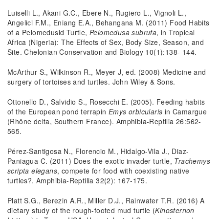
Luiselli L., Akani G.C., Ebere N., Rugiero L., Vignoli L.,
Angelici F.M., Eniang E.A., Behangana M. (2011) Food Habits
of a Pelomedusid Turtle,
Pelomedusa subrufa
, in Tropical
Africa (Nigeria): The Effects of Sex, Body Size, Season, and
Site. Chelonian Conservation and Biology 10(1):138- 144.
McArthur S., Wilkinson R., Meyer J, ed. (2008) Medicine and
surgery of tortoises and turtles. John Wiley & Sons.
Ottonello D., Salvidio S., Rosecchi E. (2005). Feeding habits
of the European pond terrapin
Emys orbicularis
in Camargue
(Rhône delta, Southern France). Amphibia-Reptilia 26:562-
565.
Pérez-Santigosa N., Florencio M., Hidalgo-Vila J., Diaz-
Paniagua C. (2011) Does the exotic invader turtle,
Trachemys
scripta elegans
, compete for food with coexisting native
turtles?. Amphibia-Reptilia 32(2): 167-175.
Platt S.G., Berezin A.R., Miller D.J., Rainwater T.R. (2016) A
dietary study of the rough-footed mud turtle (
Kinosternon