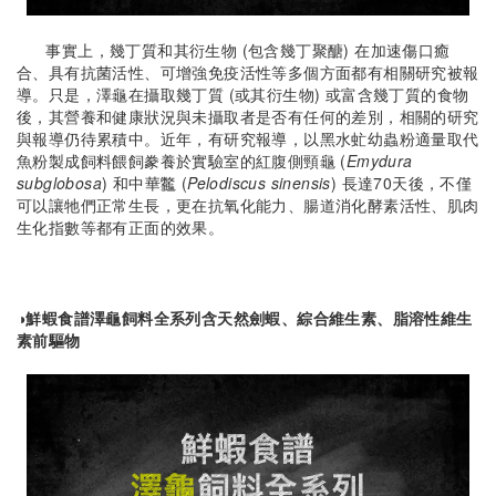
事實上，幾丁質和其衍生物 (包含幾丁聚醣) 在加速傷口癒
合、具有抗菌活性、可增強免疫活性等多個方面都有相關研究被報
導。只是，澤龜在攝取幾丁質 (或其衍生物) 或富含幾丁質的食物
後，其營養和健康狀況與未攝取者是否有任何的差別，相關的研究
與報導仍待累積中。近年，有研究報導，以黑水虻幼蟲粉適量取代
魚粉製成飼料餵飼豢養於實驗室的紅腹側頸龜 (
Emydura
subglobosa
) 和中華龞 (
Pelodiscus sinensis
) 長達70天後，不僅
可以讓牠們正常生長，更在抗氧化能力、腸道消化酵素活性、肌肉
生化指數等都有正面的效果。
◑鮮蝦食譜澤龜飼料全系列含天然劍蝦、綜合維生素、脂溶性維生
素前驅物