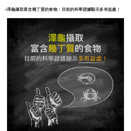
◑澤龜攝取富含幾丁質的食物：目前的科學證據顯示多有益處！