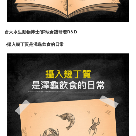
台大水生動物博士/鮮蝦食譜研發𝗥&𝗗
◑攝入幾丁質是澤龜飲食的日常