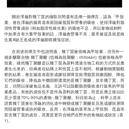
關於澤龜對幾丁質的攝取坊間還有流傳一個傳言，認為「甲殼
素」會在澤龜的腸胃道表面阻礙脂質和營養的吸收，使得澤龜對脂
溶性營養成份 (例如脂溶性維生素) 的吸收不足，所以食物或飼料
中如果含有大量甲殼素的話，澤龜會營養不良，最常被提及就是維
生素A缺乏造成的澤龜眼睛腫漲症狀。
在前述的專文中也說明過，幾丁質被俗稱為甲殼素，但另外一
個多醣聚合物-幾丁聚醣 (也稱為殼聚醣；chitosan) 也被俗稱為甲
殼素。雖然幾丁聚醣是以幾丁質為原料透過生物工程的方式所反應
產生出來的，但兩者在結構上和性質上並不相同。根據動物實驗觀
察的結果，會在腸道表面形成膠狀屏障並留滯脂質與膽固醇、降低
它們的吸收，降低血中膽固醇濃度的是幾丁聚醣，並非幾丁質。而
且，坊間以保健食品名義、主訴可以阻斷脂肪吸收進行販售的甲殼
素產品，有效的成份也不是作為原料的幾丁質，而是反應之後佔比
至少需達70%-90%的產物--幾丁聚醣。到目前為止，科學上並未
證實幾丁質會在澤龜的消化道中轉變成幾丁聚醣並且形成膠狀屏障
而阻礙營養成份的吸收。反而，在澤龜的菜單加上甲殼類、昆蟲等
富含幾丁質的成份，其實是更符合牠們在野外的食物組成狀況 (表
1)。