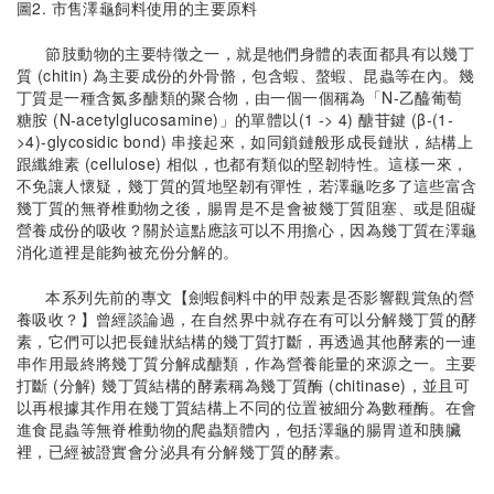
圖2. 市售澤龜飼料使用的主要原料
節肢動物的主要特徵之一，就是牠們身體的表面都具有以幾丁
質 (chitin) 為主要成份的外骨骼，包含蝦、螯蝦、昆蟲等在內。幾
丁質是一種含氮多醣類的聚合物，由一個一個稱為「N-乙醯葡萄
糖胺 (N-acetylglucosamine)」的單體以(1 -> 4) 醣苷鍵 (β-(1-
>4)-glycosidic bond) 串接起來，如同鎖鏈般形成長鏈狀，結構上
跟纖維素 (cellulose) 相似，也都有類似的堅韌特性。這樣一來，
不免讓人懷疑，幾丁質的質地堅韌有彈性，若澤龜吃多了這些富含
幾丁質的無脊椎動物之後，腸胃是不是會被幾丁質阻塞、或是阻礙
營養成份的吸收？關於這點應該可以不用擔心，因為幾丁質在澤龜
消化道裡是能夠被充份分解的。
本系列先前的專文【劍蝦飼料中的甲殼素是否影響觀賞魚的營
養吸收？】曾經談論過，在自然界中就存在有可以分解幾丁質的酵
素，它們可以把長鏈狀結構的幾丁質打斷，再透過其他酵素的一連
串作用最終將幾丁質分解成醣類，作為營養能量的來源之一。主要
打斷 (分解) 幾丁質結構的酵素稱為幾丁質酶 (chitinase)，並且可
以再根據其作用在幾丁質結構上不同的位置被細分為數種酶。在會
進食昆蟲等無脊椎動物的爬蟲類體內，包括澤龜的腸胃道和胰臟
裡，已經被證實會分泌具有分解幾丁質的酵素。