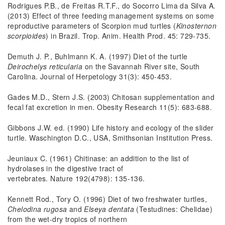
Rodrigues P.B., de Freitas R.T.F., do Socorro Lima da Silva A.
(2013) Effect of three feeding management systems on some
reproductive parameters of Scorpion mud turtles (
Kinosternon
scorpioides
) in Brazil. Trop. Anim. Health Prod. 45: 729-735.
Demuth J. P., Buhlmann K. A. (1997) Diet of the turtle
Deirochelys reticularia
on the Savannah River site, South
Carolina. Journal of Herpetology 31(3): 450-453.
Gades M.D., Stern J.S. (2003) Chitosan supplementation and
fecal fat excretion in men. Obesity Research 11(5): 683-688.
Gibbons J.W. ed. (1990) Life history and ecology of the slider
turtle. Waschington D.C., USA, Smithsonian Institution Press.
Jeuniaux C. (1961) Chitinase: an addition to the list of
hydrolases in the digestive tract of
vertebrates. Nature 192(4798): 135-136.
Kennett Rod., Tory O. (1996) Diet of two freshwater turtles,
Chelodina rugosa
and
Elseya dentata
(Testudines: Chelidae)
from the wet-dry tropics of northern