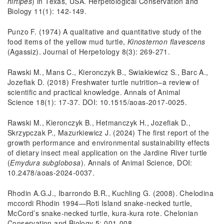
hirtipes
) in Texas, USA. Herpetological Conservation and
Biology 11(1): 142-149.
Punzo F. (1974) A qualitative and quantitative study of the
food items of the yellow mud turtle,
Kinosternon flavescens
(Agassiz). Journal of Herpetology 8(3): 269-271.
Rawski M., Mans C., Kieronczyk B., Swiakiewicz S., Barc A.,
Jozefiak D. (2018) Freshwater turtle nutrition–a review of
scientific and practical knowledge. Annals of Animal
Science 18(1): 17-37. DOI: 10.1515/aoas-2017-0025.
Rawski M., Kieronczyk B., Hetmanczyk H., Jozefiak D.,
Skrzypczak P., Mazurkiewicz J. (2024) The first report of the
growth performance and environmental sustainability effects
of dietary insect meal application on the Jardine River turtle
(
Emydura subglobosa
). Annals of Animal Science, DOI:
10.2478/aoas-2024-0037.
Rhodin A.G.J., Ibarrondo B.R., Kuchling G. (2008). Chelodina
mccordi Rhodin 1994—Roti Island snake-necked turtle,
McCord’s snake-necked turtle, kura-kura rote. Chelonian
Conservation and Biology 5: 001-008.