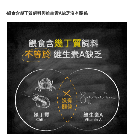
◑餵食含幾丁質飼料與維生素A缺乏沒有關係