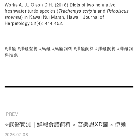
Works A. J., Olson D.H. (2018) Diets of two nonnative
freshwater turtle species (
Trachemys scripta
and
Pelodiscus
sinensis
) in Kawai Nui Marsh, Hawaii. Journal of
Herpetology 52(4): 444-452.
#澤龜 #澤龜營養 #烏龜 #烏龜飼料 #澤龜飼料 #澤龜飼養 #澤龜飼
料推薦
PREV
⟢獸醫實測｜鮮蝦食譜飼料 × 普樂思XD菌 × 伊爾過
濾 使用體驗分享⟣
2026.07.08