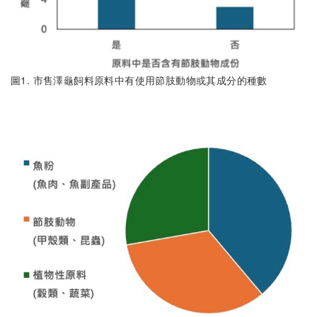
圖1. 市售澤龜飼料原料中有使用節肢動物或其成分的種數