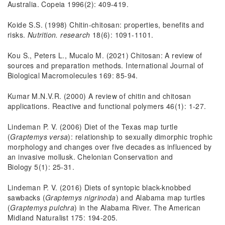
Australia. Copeia 1996(2): 409-419.
Koide S.S. (1998) Chitin-chitosan: properties, benefits and
risks.
Nutrition. research
18(6): 1091-1101.
Kou S., Peters L., Mucalo M. (2021) Chitosan: A review of
sources and preparation methods. International Journal of
Biological Macromolecules 169: 85-94.
Kumar M.N.V.R. (2000) A review of chitin and chitosan
applications. Reactive and functional polymers 46(1): 1-27.
Lindeman P. V. (2006) Diet of the Texas map turtle
(
Graptemys versa
): relationship to sexually dimorphic trophic
morphology and changes over five decades as influenced by
an invasive mollusk. Chelonian Conservation and
Biology 5(1): 25-31.
Lindeman P. V. (2016) Diets of syntopic black-knobbed
sawbacks (
Graptemys nigrinoda
) and Alabama map turtles
(
Graptemys pulchra
) in the Alabama River. The American
Midland Naturalist 175: 194-205.