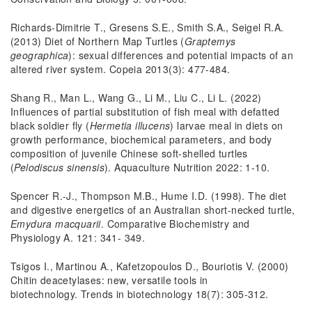
Richards-Dimitrie T., Gresens S.E., Smith S.A., Seigel R.A.
(2013) Diet of Northern Map Turtles (
Graptemys
geographica
): sexual differences and potential impacts of an
altered river system. Copeia 2013(3): 477-484.
Shang R., Man L., Wang G., Li M., Liu C., Li L. (2022)
Influences of partial substitution of fish meal with defatted
black soldier fly (
Hermetia illucens
) larvae meal in diets on
growth performance, biochemical parameters, and body
composition of juvenile Chinese soft-shelled turtles
(
Pelodiscus sinensis
). Aquaculture Nutrition 2022: 1-10.
Spencer R.-J., Thompson M.B., Hume I.D. (1998). The diet
and digestive energetics of an Australian short-necked turtle,
Emydura macquarii
. Comparative Biochemistry and
Physiology A. 121: 341- 349.
Tsigos I., Martinou A., Kafetzopoulos D., Bouriotis V. (2000)
Chitin deacetylases: new, versatile tools in
biotechnology. Trends in biotechnology 18(7): 305-312.