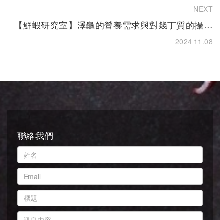
NEXT
【鮮蝦研究室】澤龜的營養需求與對幾丁質的攝取
(上)
2024.11.08
聯絡我們