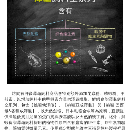
坊間有許多澤龜飼料商品會特別額外添加昆蟲粉、磷蝦粉、甲
殼素，以增加飼料中的甲殼素含量供澤龜攝取。鮮蝦食譜澤龜飼料
全系列，包含【挑嘴幼澤龜】、【挑嘴亞成澤龜】 與【挑嘴 巴西
龜&各種成澤龜】，以天然劍蝦、日本毛蝦全蝦等為原料，直接提
供澤龜優質且足量的蛋白質與胺基酸以及天然的幾丁質。此外，鮮
蝦食譜澤龜飼料採用的植物性原料含有豐富的維生素、維生素前驅
物、礦物質與微量元素。使用穩定型態的維生素補足飼料製程裡原