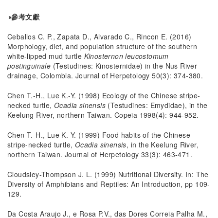
◑參考文獻
Ceballos C. P., Zapata D., Alvarado C., Rincon E. (2016)
Morphology, diet, and population structure of the southern
white-lipped mud turtle
Kinosternon leucostomum
postinguinale
(Testudines: Kinosternidae) in the Nus River
drainage, Colombia. Journal of Herpetology 50(3): 374-380.
Chen T.-H., Lue K.-Y. (1998) Ecology of the Chinese stripe-
necked turtle,
Ocadia sinensis
(Testudines: Emydidae), in the
Keelung River, northern Taiwan. Copeia 1998(4): 944-952.
Chen T.-H., Lue K.-Y. (1999) Food habits of the Chinese
stripe-necked turtle,
Ocadia sinensis
, in the Keelung River,
northern Taiwan. Journal of Herpetology 33(3): 463-471.
Cloudsley-Thompson J. L. (1999) Nutritional Diversity. In: The
Diversity of Amphibians and Reptiles: An Introduction, pp 109-
129.
Da Costa Araujo J., e Rosa P.V., das Dores Correia Palha M.,