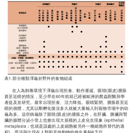
表1.部分種類澤龜於野外的食物組成
在人為飼養環境下澤龜出現拒食、動作遲緩、眼睛(眼皮)腫脹
甚至近瞎的情況，至少早在60年前就已經被歐洲的爬蟲獸醫與學
者提及並研究。最常出現拒食、活力降低、眼睛緊閉、腫脹甚至近
瞎的個體，尤其以剛孵化後沒多久就被大量輸入到寵物市場中的幼
龜為多。這些病龜除了眼睛(眼皮)的腫脹之外，在肝臟、胰臟與腎
臟的腺體分泌小管上也會出現大規模的上皮化生現象 (epithelial
metaplasia；也就是該處的上皮細胞被另外一種細胞所替代的過
程)，而這與出現在人類和其他動物的維生素A缺乏症