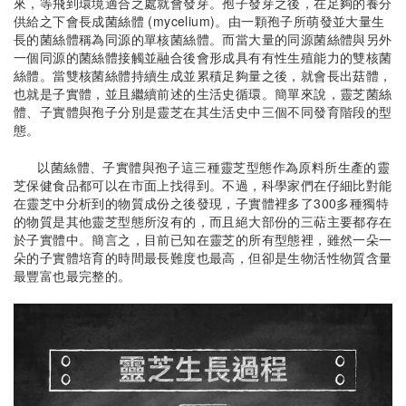
來，等飛到環境適合之處就會發芽。孢子發芽之後，在足夠的養分
供給之下會長成菌絲體 (mycelium)。由一顆孢子所萌發並大量生
長的菌絲體稱為同源的單核菌絲體。而當大量的同源菌絲體與另外
一個同源的菌絲體接觸並融合後會形成具有有性生殖能力的雙核菌
絲體。當雙核菌絲體持續生成並累積足夠量之後，就會長出菇體，
也就是子實體，並且繼續前述的生活史循環。簡單來說，靈芝菌絲
體、子實體與孢子分別是靈芝在其生活史中三個不同發育階段的型
態。
以菌絲體、子實體與孢子這三種靈芝型態作為原料所生產的靈
芝保健食品都可以在市面上找得到。不過，科學家們在仔細比對能
在靈芝中分析到的物質成份之後發現，子實體裡多了300多種獨特
的物質是其他靈芝型態所沒有的，而且絕大部份的三萜主要都存在
於子實體中。簡言之，目前已知在靈芝的所有型態裡，雖然一朵一
朵的子實體培育的時間最長難度也最高，但卻是生物活性物質含量
最豐富也最完整的。