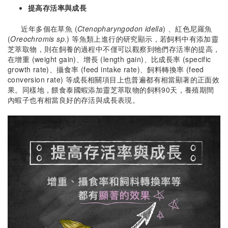
提高存活率與成長
近年多個在草魚 (
Ctenopharyngodon idella
) 、紅色尼羅魚
(
Oreochromis sp.
) 等魚類上進行的研究顯示，若飼料中有添加靈
芝萃取物，則在飼養的過程中不僅可以觀察到牠們存活率的提高，
在增重 (weight gain)、增長 (length gain)、比成長率 (specific
growth rate)、攝食率 (feed intake rate)、飼料轉換率 (feed
conversion rate) 等成長相關項目上也普遍都有相當顯著的正面效
果。同樣地，餵食泰國蝦添加靈芝萃取物的飼料90天，養殖期間
內蝦子也有相當良好的存活與成長表現。