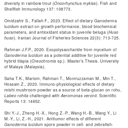
diversity in rainbow trout (
Oncorhynchus mykiss
). Fish and
Shellfish Immunology 137: 108773.
Omidzahir S., Fallah F., 2023. Effect of dietary Ganoderma
lucidum extract on growth performance, blood biochemical
parameters, and antioxidant status in juvenile beluga (
Huso
huso
). Iranian Journal of Fisheries Sciences 22(3): 713-725.
Rahman J.F.P., 2020. Exopolysaccharide from mycelium of
Ganoderma lucidum
as a potential additive for juvenile red
hybrid tilapia (
Oreochromis
sp.). Master’s Thesis. University
of Malaya (Malaysia).
Saha T.K., Mariom, Rahman T., Moniruzzaman M., Min T.,
Hossain Z., 2023. Immuno-physiological effects of dietary
reishi mushroom powder as a source of beta-glucan on rohu,
Labeo rohita
challenged with
Aeromonas veronii
. Scientific
Reports 13: 14652.
Shi Y.-J., Zheng H.-X., Hong Z.-P., Wang H.-B., Wang Y., Li
M.-Y., Li, Z.-H., 2021. Antitumor effects of different
Ganoderma lucidum
spore powder in cell- and zebrafish-