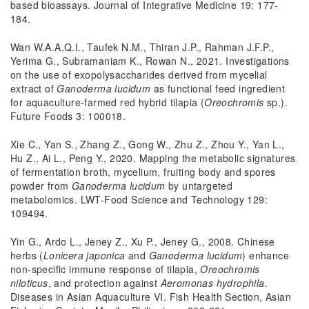
based bioassays. Journal of Integrative Medicine 19: 177-
184.
Wan W.A.A.Q.I., Taufek N.M., Thiran J.P., Rahman J.F.P.,
Yerima G., Subramaniam K., Rowan N., 2021. Investigations
on the use of exopolysaccharides derived from mycelial
extract of
Ganoderma lucidum
as functional feed ingredient
for aquaculture-farmed red hybrid tilapia (
Oreochromis
sp.).
Future Foods 3: 100018.
Xie C., Yan S., Zhang Z., Gong W., Zhu Z., Zhou Y., Yan L.,
Hu Z., Ai L., Peng Y., 2020. Mapping the metabolic signatures
of fermentation broth, mycelium, fruiting body and spores
powder from
Ganoderma lucidum
by untargeted
metabolomics. LWT-Food Science and Technology 129:
109494.
Yin G., Ardo L., Jeney Z., Xu P., Jeney G., 2008. Chinese
herbs (
Lonicera japonica
and
Ganoderma lucidum
) enhance
non-specific immune response of tilapia,
Oreochromis
niloticus
, and protection against
Aeromonas hydrophila
.
Diseases in Asian Aquaculture VI. Fish Health Section, Asian