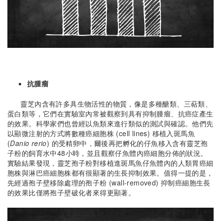
抗腫瘤
靈芝內含有許多具生物活性的物質，像是多種醣類、三萜類、
蛋白類等，它們在實驗室內常被觀察到具有抑制腫瘤、抗癌症產生
的效果。科學家們也曾經以魚類來進行類似的測試與確認。他們先
以顯微注射的方式將數種癌細胞株 (cell lines) 移植入斑馬魚
(
Danio rerio
) 的受精卵中，爾後再把孵化的仔魚移入含有靈芝孢
子粉的飼育水中48小時，並且觀察仔魚體內癌細胞分佈的狀況。
實驗結果發現，靈芝孢子粉對移植進斑馬魚仔魚體內的人類胃癌細
胞株與淋巴癌細胞株都有很顯著的生長抑制效果。值得一提的是，
先經過孢子壁移除處理的孢子粉 (wall-removed) 抑制癌細胞生長
的效果比僅將孢子壁破化者來得更顯著。