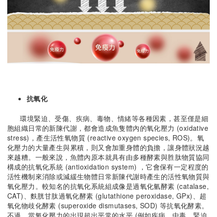
抗氧化
環境緊迫、受傷、疾病、毒物、情緒等各種因素，甚至僅是細
胞組織日常的新陳代謝，都會造成魚隻體內的氧化壓力 (oxidative
stress)，產生活性氧物質 (reactive oxygen species, ROS)。氧
化壓力的大量產生與累積，則又會加重身體的負擔，讓身體狀況越
來越糟。一般來說，魚體內原本就具有由多種酵素與胜肽物質協同
構成的抗氧化系統 (antioxidation system) ，它會保有一定程度的
活性機制來消除或減緩生物體日常新陳代謝時產生的活性氧物質與
氧化壓力。較知名的抗氧化系統組成像是過氧化氫酵素 (catalase,
CAT)、麩胱甘肽過氧化酵素 (glutathione peroxidase, GPx)、超
氧化物歧化酵素 (superoxide dismutases, SOD) 等抗氧化酵素。
不過，當氧化壓力的出現超出平常的水平 (例如疾病、中毒、緊迫