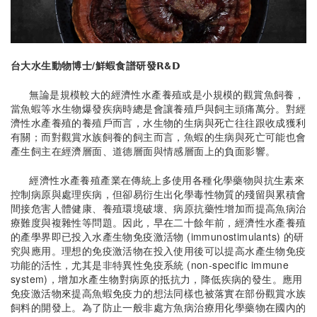
台大水生動物博士/鮮蝦食譜研發𝗥&𝗗
無論是規模較大的經濟性水產養殖或是小規模的觀賞魚飼養，
當魚蝦等水生物爆發疾病時總是會讓養殖戶與飼主頭痛萬分。對經
濟性水產養殖的養殖戶而言，水生物的生病與死亡往往跟收成獲利
有關；而對觀賞水族飼養的飼主而言，魚蝦的生病與死亡可能也會
產生飼主在經濟層面、道德層面與情感層面上的負面影響。
經濟性水產養殖產業在傳統上多使用各種化學藥物與抗生素來
控制病原與處理疾病，但卻易衍生出化學毒性物質的殘留與累積會
間接危害人體健康、養殖環境破壞、病原抗藥性增加而提高魚病治
療難度與複雜性等問題。因此，早在二十餘年前，經濟性水產養殖
的產學界即已投入水產生物免疫激活物 (immunostimulants) 的研
究與應用。理想的免疫激活物在投入使用後可以提高水產生物免疫
功能的活性，尤其是非特異性免疫系統 (non-specific immune
system)，增加水產生物對病原的抵抗力，降低疾病的發生。應用
免疫激活物來提高魚蝦免疫力的想法同樣也被落實在部份觀賞水族
飼料的開發上。為了防止一般非處方魚病治療用化學藥物在國內的