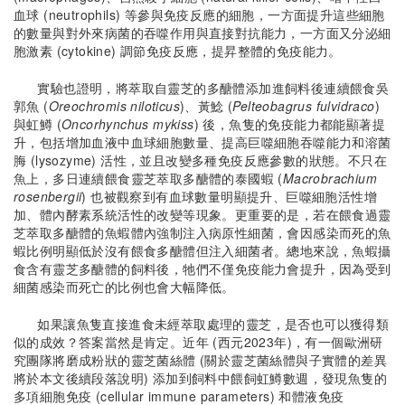
血球 (neutrophils) 等參與免疫反應的細胞，一方面提升這些細胞
的數量與對外來病菌的吞噬作用與直接對抗能力，一方面又分泌細
胞激素 (cytokine) 調節免疫反應，提昇整體的免疫能力。
實驗也證明，將萃取自靈芝的多醣體添加進飼料後連續餵食吳
郭魚 (
Oreochromis niloticus
)、黃鯰 (
Pelteobagrus fulvidraco
)
與虹鱒 (
Oncorhynchus mykiss
) 後，魚隻的免疫能力都能顯著提
升，包括增加血液中血球細胞數量、提高巨噬細胞吞噬能力和溶菌
脢 (lysozyme) 活性，並且改變多種免疫反應參數的狀態。不只在
魚上，多日連續餵食靈芝萃取多醣體的泰國蝦 (
Macrobrachium
rosenbergii
) 也被觀察到有血球數量明顯提升、巨噬細胞活性增
加、體內酵素系統活性的改變等現象。更重要的是，若在餵食過靈
芝萃取多醣體的魚蝦體內強制注入病原性細菌，會因感染而死的魚
蝦比例明顯低於沒有餵食多醣體但注入細菌者。總地來說，魚蝦攝
食含有靈芝多醣體的飼料後，牠們不僅免疫能力會提升，因為受到
細菌感染而死亡的比例也會大幅降低。
如果讓魚隻直接進食未經萃取處理的靈芝，是否也可以獲得類
似的成效？答案當然是肯定。近年 (西元2023年)，有一個歐洲研
究團隊將磨成粉狀的靈芝菌絲體 (關於靈芝菌絲體與子實體的差異
將於本文後續段落說明) 添加到飼料中餵飼虹鱒數週，發現魚隻的
多項細胞免疫 (cellular immune parameters) 和體液免疫