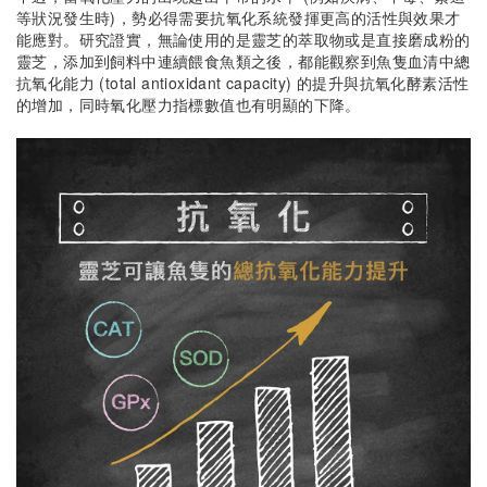
等狀況發生時)，勢必得需要抗氧化系統發揮更高的活性與效果才
能應對。研究證實，無論使用的是靈芝的萃取物或是直接磨成粉的
靈芝，添加到飼料中連續餵食魚類之後，都能觀察到魚隻血清中總
抗氧化能力 (total antioxidant capacity) 的提升與抗氧化酵素活性
的增加，同時氧化壓力指標數值也有明顯的下降。