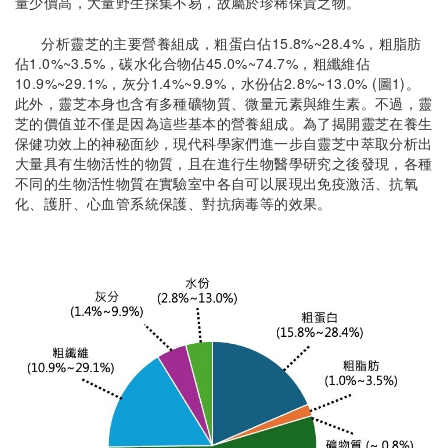
量少價高，大量野生採集不易，故屬於珍稀保貴之物。
分析靈芝的主要營養組成，粗蛋白佔15.8%~28.4%，粗脂肪
佔1.0%~3.5%，碳水化合物佔45.0%~74.7%，粗纖維佔
10.9%~29.1%，灰分1.4%~9.9%，水份佔2.8%~13.0% (圖1)。
此外，靈芝本身也含有多種礦物質、微量元素與維生素。不過，靈
芝的價值並不僅是因為這些基本的營養組成。為了揭開靈芝在養生
保健功效上的神秘面紗，現代科學家們進一步自靈芝中萃取分析出
大量具有生物活性的物質，且在進行生物醫學研究之後發現，各種
不同的生物活性物質在實驗室中各自可以展現出免疫激活、抗氧
化、護肝、心血管系統保護、對抗病毒等的效果。