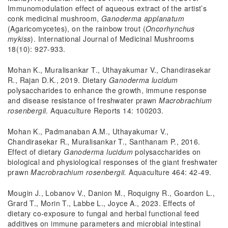
Immunomodulation effect of aqueous extract of the artist’s
conk medicinal mushroom,
Ganoderma applanatum
(Agaricomycetes), on the rainbow trout (
Oncorhynchus
mykiss
). International Journal of Medicinal Mushrooms
18(10): 927-933.
Mohan K., Muralisankar T., Uthayakumar V., Chandirasekar
R., Rajan D.K., 2019. Dietary
Ganoderma lucidum
polysaccharides to enhance the growth, immune response
and disease resistance of freshwater prawn
Macrobrachium
rosenbergii
. Aquaculture Reports 14: 100203.
Mohan K., Padmanaban A.M., Uthayakumar V.,
Chandirasekar R., Muralisankar T., Santhanam P., 2016.
Effect of dietary
Ganoderma lucidum
polysaccharides on
biological and physiological responses of the giant freshwater
prawn
Macrobrachium rosenbergii.
Aquaculture 464: 42-49.
Mougin J., Lobanov V., Danion M., Roquigny R., Goardon L.,
Grard T., Morin T., Labbe L., Joyce A., 2023. Effects of
dietary co-exposure to fungal and herbal functional feed
additives on immune parameters and microbial intestinal