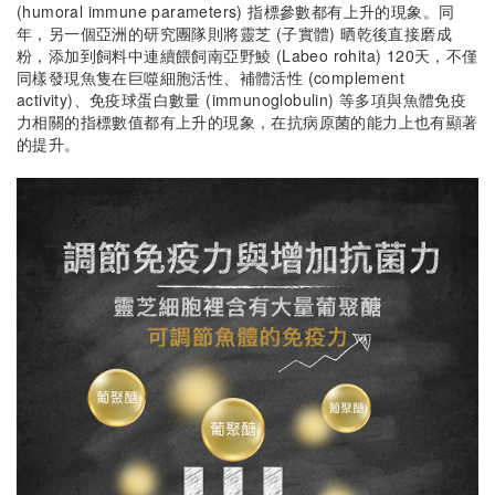
(humoral immune parameters) 指標參數都有上升的現象。同
年，另一個亞洲的研究團隊則將靈芝 (子實體) 晒乾後直接磨成
粉，添加到飼料中連續餵飼南亞野鯪 (Labeo rohita) 120天，不僅
同樣發現魚隻在巨噬細胞活性、補體活性 (complement
activity)、免疫球蛋白數量 (immunoglobulin) 等多項與魚體免疫
力相關的指標數值都有上升的現象，在抗病原菌的能力上也有顯著
的提升。