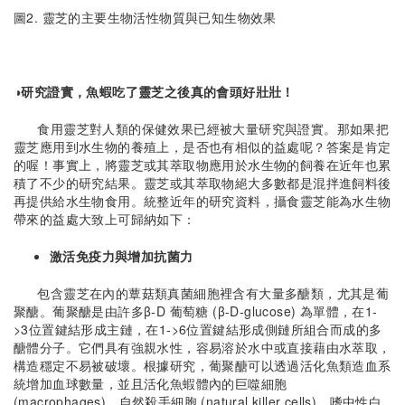
圖2. 靈芝的主要生物活性物質與已知生物效果
◑研究證實，魚蝦吃了靈芝之後真的會頭好壯壯！
食用靈芝對人類的保健效果已經被大量研究與證實。那如果把
靈芝應用到水生物的養殖上，是否也有相似的益處呢？答案是肯定
的喔！事實上，將靈芝或其萃取物應用於水生物的飼養在近年也累
積了不少的研究結果。靈芝或其萃取物絕大多數都是混拌進飼料後
再提供給水生物食用。統整近年的研究資料，攝食靈芝能為水生物
帶來的益處大致上可歸納如下：
激活免疫力與增加抗菌力
包含靈芝在內的蕈菇類真菌細胞裡含有大量多醣類，尤其是葡
聚醣。葡聚醣是由許多β-D 葡萄糖 (β-D-glucose) 為單體，在1-
>3位置鍵結形成主鏈，在1->6位置鍵結形成側鏈所組合而成的多
醣體分子。它們具有強親水性，容易溶於水中或直接藉由水萃取，
構造穩定不易被破壞。根據研究，葡聚醣可以透過活化魚類造血系
統增加血球數量，並且活化魚蝦體內的巨噬細胞
(macrophages)、自然殺手細胞 (natural killer cells)、嗜中性白