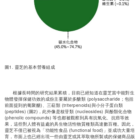
圖1. 靈芝的基本營養組成
根據長時間的研究結果累積，目前已經知道在靈芝當中能對生
物體發揮保健功效的成份主要屬於多醣類 (polysaccharide；包括
前面提到的葡聚醣)、三萜類 (triterpenoids)與小分子蛋白類
(peptides) (圖2)，此外像是核苷類 (nucleosides) 與酚類化合物
(phenolic compounds) 等也都被觀察到具有抗氧化、抗癌等效
果，這些對人體有益處的具生物活性物質種類高達數百種。因此，
靈芝不僅已被視為「功能性食品 (functional food)」並成功大量培
育，市面上也已經出現一些由靈芝或其萃取物所製成的保健商品販