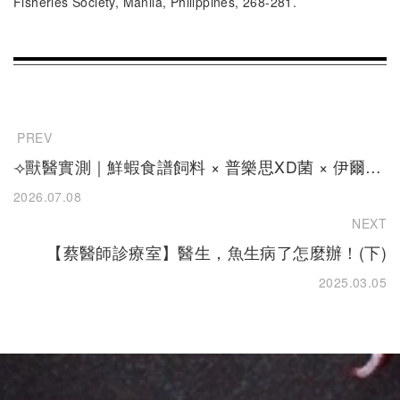
Fisheries Society, Manila, Philippines, 268-281.
PREV
⟢獸醫實測｜鮮蝦食譜飼料 × 普樂思XD菌 × 伊爾過
濾 使用體驗分享⟣
2026.07.08
NEXT
【蔡醫師診療室】醫生，魚生病了怎麼辦！(下)
2025.03.05