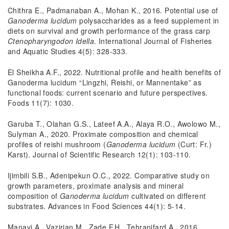
Chithra E., Padmanaban A., Mohan K., 2016. Potential use of
Ganoderma lucidum
polysaccharides as a feed supplement in
diets on survival and growth performance of the grass carp
Ctenopharyngodon Idella
. International Journal of Fisheries
and Aquatic Studies 4(5): 328-333.
El Sheikha A.F., 2022. Nutritional profile and health benefits of
Ganoderma lucidum “Lingzhi, Reishi, or Mannentake” as
functional foods: current scenario and future perspectives.
Foods 11(7): 1030.
Garuba T., Olahan G.S., Lateef A.A., Alaya R.O., Awolowo M.,
Sulyman A., 2020. Proximate composition and chemical
profiles of reishi mushroom (
Ganoderma lucidum
(Curt: Fr.)
Karst). Journal of Scientific Research 12(1): 103-110.
Ijimbili S.B., Adenipekun O.C., 2022. Comparative study on
growth parameters, proximate analysis and mineral
composition of
Ganoderma lucidum
cultivated on different
substrates. Advances in Food Sciences 44(1): 5-14.
Manayi A., Vazirian M., Zade F.H., Tehranifard A., 2016.