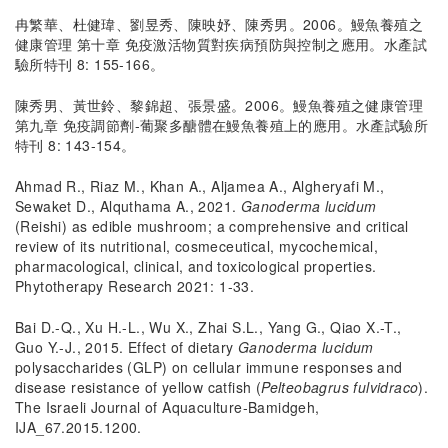
冉繁華、杜健瑋、劉昱秀、陳映妤、陳秀男。2006。鰻魚養殖之
健康管理 第十章 免疫激活物質對疾病預防與控制之應用。水產試
驗所特刊 8: 155-166。
陳秀男、黃世鈴、黎錦超、張景盛。2006。鰻魚養殖之健康管理
第九章 免疫調節劑-葡聚多醣體在鰻魚養殖上的應用。水產試驗所
特刊 8: 143-154。
Ahmad R., Riaz M., Khan A., Aljamea A., Algheryafi M.,
Sewaket D., Alquthama A., 2021.
Ganoderma lucidum
(Reishi) as edible mushroom; a comprehensive and critical
review of its nutritional, cosmeceutical, mycochemical,
pharmacological, clinical, and toxicological properties.
Phytotherapy Research 2021: 1-33.
Bai D.-Q., Xu H.-L., Wu X., Zhai S.L., Yang G., Qiao X.-T.,
Guo Y.-J., 2015. Effect of dietary
Ganoderma lucidum
polysaccharides (GLP) on cellular immune responses and
disease resistance of yellow catfish (
Pelteobagrus fulvidraco
).
The Israeli Journal of Aquaculture-Bamidgeh,
IJA_67.2015.1200.