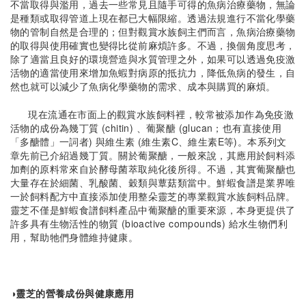
不當取得與濫用，過去一些常見且隨手可得的魚病治療藥物，無論
是種類或取得管道上現在都已大幅限縮。透過法規進行不當化學藥
物的管制自然是合理的；但對觀賞水族飼主們而言，魚病治療藥物
的取得與使用確實也變得比從前麻煩許多。不過，換個角度思考，
除了適當且良好的環境營造與水質管理之外，如果可以透過免疫激
活物的適當使用來增加魚蝦對病原的抵抗力，降低魚病的發生，自
然也就可以減少了魚病化學藥物的需求、成本與購買的麻煩。
現在流通在市面上的觀賞水族飼料裡，較常被添加作為免疫激
活物的成份為幾丁質 (chitin) 、葡聚醣 (glucan；也有直接使用
「多醣體」一詞者) 與維生素 (維生素C、維生素E等)。本系列文
章先前已介紹過幾丁質。關於葡聚醣，一般來說，其應用於飼料添
加劑的原料常來自於酵母菌萃取純化後所得。不過，其實葡聚醣也
大量存在於細菌、乳酸菌、穀類與蕈菇類當中。鮮蝦食譜是業界唯
一於飼料配方中直接添加使用整朵靈芝的專業觀賞水族飼料品牌。
靈芝不僅是鮮蝦食譜飼料產品中葡聚醣的重要來源，本身更提供了
許多具有生物活性的物質 (bioactive compounds) 給水生物們利
用，幫助牠們身體維持健康。
◑靈芝的營養成份與健康應用